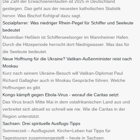
Die Zahl der Erwachsenentaufen ist 2025 in Deutschland
gestiegen. Das geht aus der neuesten katholischen Statistik
hervor. Was Bischof Kohlgraf dazu sagt.
Sozialpfarrer: Was niedriger Rhein-Pegel für Schiffer und Seeleute
bedeutet
Maximilian Heßlein ist Schifferseelsorger im Mannheimer Hafen.
Durch die Hitzeperiode herrscht dort Niedrigwasser. Was das für
die Seeleute bedeutet.
Neue Hoffnung für die Ukraine? Vatikan-Außenminister reist nach
Moskau
Kurz nach seinem Ukraine-Besuch will Vatikan-Diplomat Paul
Richard Gallagher auch in Moskau Gespräche führen. Welche
Hoffnungen es gibt.
Kongo kämpft gegen Ebola-Virus - worauf die Caritas setzt
Das Virus brach Mitte Mai in dem ostafrikanischen Land aus und
verbreitet sich aktuell so schnell wie nie. Wie die Caritas in der
Region unterstützt.
Sachsen: Drei spirituelle Ausflugs-Tipps
Sommerzeit – Ausflugszeit. Kirche+Leben hat Tipps für
Tagestouren zusammengestellt – heute in Sachsen.