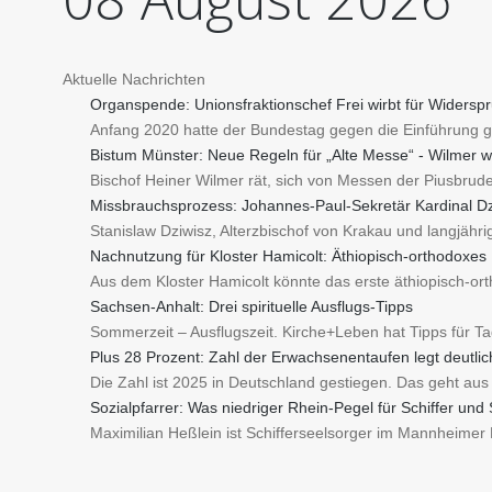
Aktuelle Nachrichten
Organspende: Unionsfraktionschef Frei wirbt für Widersp
Anfang 2020 hatte der Bundestag gegen die Einführung g
Bistum Münster: Neue Regeln für „Alte Messe“ - Wilmer w
Bischof Heiner Wilmer rät, sich von Messen der Piusbruder
Missbrauchsprozess: Johannes-Paul-Sekretär Kardinal Dz
Stanislaw Dziwisz, Alterzbischof von Krakau und langjähr
Nachnutzung für Kloster Hamicolt: Äthiopisch-orthodoxes
Aus dem Kloster Hamicolt könnte das erste äthiopisch-or
Sachsen-Anhalt: Drei spirituelle Ausflugs-Tipps
Sommerzeit – Ausflugszeit. Kirche+Leben hat Tipps für T
Plus 28 Prozent: Zahl der Erwachsenentaufen legt deutlic
Die Zahl ist 2025 in Deutschland gestiegen. Das geht aus 
Sozialpfarrer: Was niedriger Rhein-Pegel für Schiffer und
Maximilian Heßlein ist Schifferseelsorger im Mannheimer 