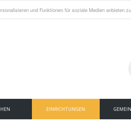
sonalisieren und Funktionen für soziale Medien anbieten z
S
..
CHEN
EINRICHTUNGEN
GEMEIN