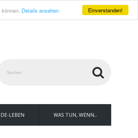
Einverstanden!
u können.
Details ansehen.
uchen
.
DE-LEBEN
WAS TUN, WENN...