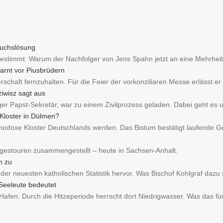
ruchslösung
estimmt. Warum der Nachfolger von Jens Spahn jetzt an eine Mehrheit
arnt vor Piusbrüdern
schaft fernzuhalten. Für die Feier der vorkonziliaren Messe erlässt er
iwisz sagt aus
iger Papst-Sekretär, war zu einem Zivilprozess geladen. Dabei geht es
 Kloster in Dülmen?
thodoxe Kloster Deutschlands werden. Das Bistum bestätigt laufende 
agestouren zusammengestellt – heute in Sachsen-Anhalt.
h zu
der neuesten katholischen Statistik hervor. Was Bischof Kohlgraf dazu 
 Seeleute bedeutet
Hafen. Durch die Hitzeperiode herrscht dort Niedrigwasser. Was das fü