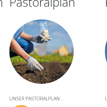
n
Pastoralplan
UNSER
PASTORALPLAN
...