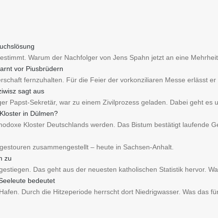
ruchslösung
estimmt. Warum der Nachfolger von Jens Spahn jetzt an eine Mehrheit
arnt vor Piusbrüdern
schaft fernzuhalten. Für die Feier der vorkonziliaren Messe erlässt er
iwisz sagt aus
iger Papst-Sekretär, war zu einem Zivilprozess geladen. Dabei geht es
 Kloster in Dülmen?
thodoxe Kloster Deutschlands werden. Das Bistum bestätigt laufende 
agestouren zusammengestellt – heute in Sachsen-Anhalt.
h zu
estiegen. Das geht aus der neuesten katholischen Statistik hervor. Wa
 Seeleute bedeutet
Hafen. Durch die Hitzeperiode herrscht dort Niedrigwasser. Was das fü