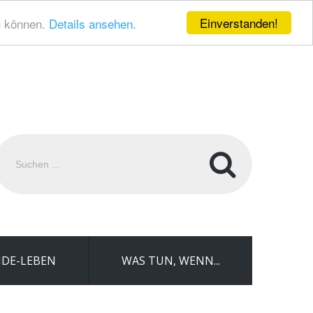
Einverstanden!
u können.
Details ansehen.
uchen
.
DE-LEBEN
WAS TUN, WENN...