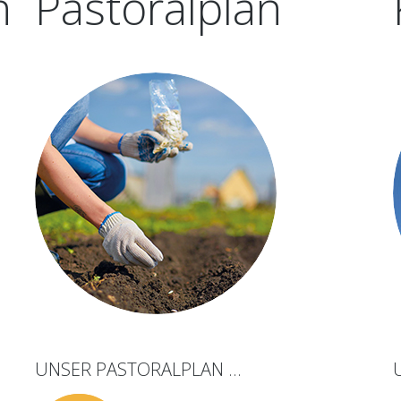
n
Pastoralplan
UNSER
PASTORALPLAN
...