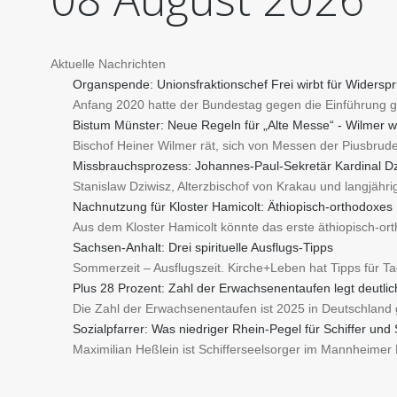
Aktuelle Nachrichten
Organspende: Unionsfraktionschef Frei wirbt für Widersp
Anfang 2020 hatte der Bundestag gegen die Einführung g
Bistum Münster: Neue Regeln für „Alte Messe“ - Wilmer w
Bischof Heiner Wilmer rät, sich von Messen der Piusbruder
Missbrauchsprozess: Johannes-Paul-Sekretär Kardinal Dz
Stanislaw Dziwisz, Alterzbischof von Krakau und langjähr
Nachnutzung für Kloster Hamicolt: Äthiopisch-orthodoxes
Aus dem Kloster Hamicolt könnte das erste äthiopisch-or
Sachsen-Anhalt: Drei spirituelle Ausflugs-Tipps
Sommerzeit – Ausflugszeit. Kirche+Leben hat Tipps für T
Plus 28 Prozent: Zahl der Erwachsenentaufen legt deutlic
Die Zahl der Erwachsenentaufen ist 2025 in Deutschland g
Sozialpfarrer: Was niedriger Rhein-Pegel für Schiffer und
Maximilian Heßlein ist Schifferseelsorger im Mannheimer 