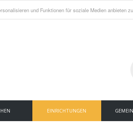
sonalisieren und Funktionen für soziale Medien anbieten z
S
..
CHEN
EINRICHTUNGEN
GEMEIN