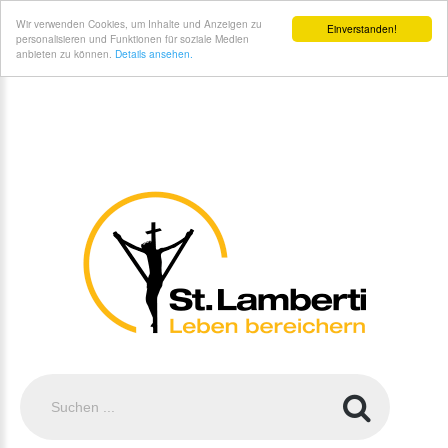
St. Lamberti Gemeinde Coesfeld - Unsere#br#Pfarrnachrichten
Wir verwenden Cookies, um Inhalte und Anzeigen zu
Einverstanden!
personalisieren und Funktionen für soziale Medien
anbieten zu können.
Details ansehen.
Suchen
...