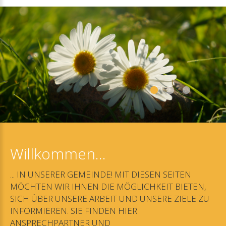
Willkommen...
...
IN
UNSERER
GEMEINDE!
MIT
DIESEN
SEITEN
MÖCHTEN
WIR
IHNEN
DIE
MÖGLICHKEIT
BIETEN,
SICH
ÜBER
UNSERE
ARBEIT
UND
UNSERE
ZIELE
ZU
INFORMIEREN.
SIE
FINDEN
HIER
ANSPRECHPARTNER
UND